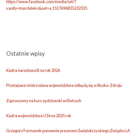
https://www.facebook.com/media/set/?
vanity=tourdeleko&set=a.1517696835232325
Ostatnie wpisy
A
r
c
Kadra narodowa B na rok 2026
h
i
Przełajowe mistrzostwa województwa odbędą się w Busku-Zdroju
w
a
Zapraszamy na kurs sędziowski w Kielcach
Kadra województwa U16 na 2025 rok
Grzegorz Furmanek ponownie prezesem Świętokrzyskiego Związku LA