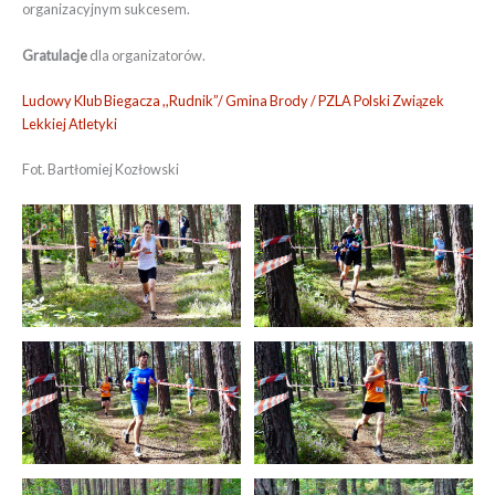
organizacyjnym sukcesem.
Gratulacje
dla organizatorów.
Ludowy Klub Biegacza ,,Rudnik”/
Gmina Brody /
PZLA Polski Związek
Lekkiej Atletyki
Fot. Bartłomiej Kozłowski