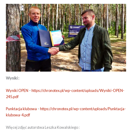
Wyniki :
Wyniki OPEN
–
https://chronotex.pl/wp-content/uploads/Wyniki-OPEN-
245.pdf
Punktacja klubowa
–
https://chronotex.pl/wp-content/uploads/Punktacja-
klubowa-4.pdf
Więcej zdjęć autorstwa Leszka Kowalskiego :