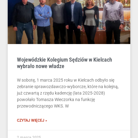
Wojewódzkie Kolegium Sędziów w Kielcach
wybrało nowe władze
W sobotę, 1 marca 2025 roku w Kielcach odbyło się
zebranie sprawozdawczo-wyborcze, które na kolejną,
już czwartą z rzędu kadencję (lata 2025-2028)
powołało Tomasza Wieczorka na funkcję
przewodniczącego WKS. W
CZYTAJ WIĘCEJ »
2 marca 2025