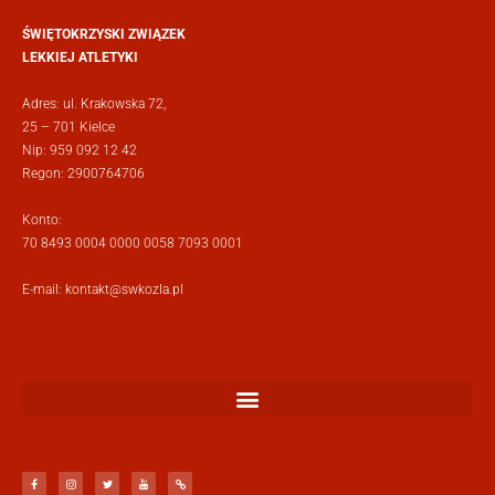
ŚWIĘTOKRZYSKI ZWIĄZEK
LEKKIEJ ATLETYKI
Adres: ul. Krakowska 72,
25 – 701 Kielce
Nip: 959 092 12 42
Regon: 2900764706
Konto:
70 8493 0004 0000 0058 7093 0001
E-mail:
kontakt@swkozla.pl
F
I
T
Y
L
a
n
w
o
i
c
s
i
u
n
e
t
t
t
k