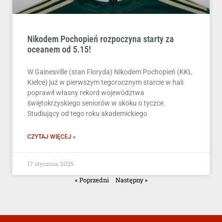
Nikodem Pochopień rozpoczyna starty za
oceanem od 5.15!
W Gainesville (stan Floryda) Nikodem Pochopień (KKL
Kielce) już w pierwszym tegorocznym starcie w hali
poprawił własny rekord województwa
świętokrzyskiego seniorów w skoku o tyczce.
Studiujący od tego roku akademickiego
CZYTAJ WIĘCEJ »
17 stycznia 2025
« Poprzedni
Następny »