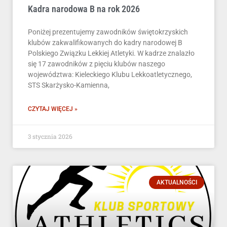
Kadra narodowa B na rok 2026
Poniżej prezentujemy zawodników świętokrzyskich
klubów zakwalifikowanych do kadry narodowej B
Polskiego Związku Lekkiej Atletyki. W kadrze znalazło
się 17 zawodników z pięciu klubów naszego
województwa: Kieleckiego Klubu Lekkoatletycznego,
STS Skarżysko-Kamienna,
CZYTAJ WIĘCEJ »
3 stycznia 2026
AKTUALNOŚCI