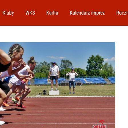
Kluby
WKS
Kadra
Kalendarz imprez
Roczn