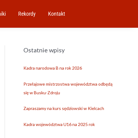
iki
Rekordy
Kontakt
Ostatnie wpisy
A
r
c
Kadra narodowa B na rok 2026
h
i
Przełajowe mistrzostwa województwa odbędą
w
się w Busku-Zdroju
a
Zapraszamy na kurs sędziowski w Kielcach
Kadra województwa U16 na 2025 rok