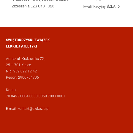
Zrzeszenia LZS U18 i U20
kwalifikacyjny ŚZLA
ŚWIĘTOKRZYSKI ZWIĄZEK
LEKKIEJ ATLETYKI
Adres: ul. Krakowska 72,
25 – 701 Kielce
Nip: 959 092 12 42
Regon: 2900764706
Konto:
70 8493 0004 0000 0058 7093 0001
E-mail:
kontakt@swkozla.pl