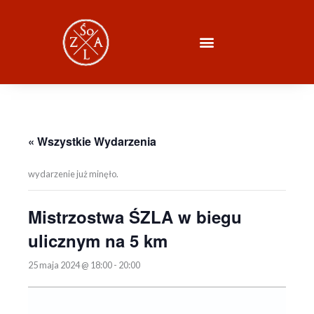
Przejdź
do
treści
« Wszystkie Wydarzenia
wydarzenie już minęło.
Mistrzostwa ŚZLA w biegu
ulicznym na 5 km
25 maja 2024 @ 18:00
-
20:00