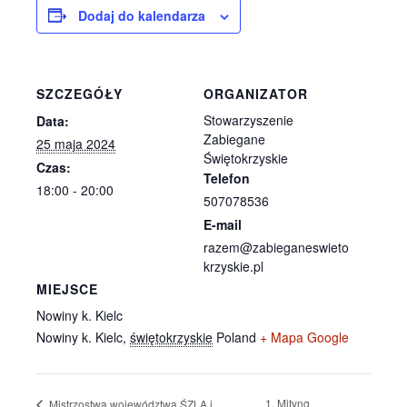
Dodaj do kalendarza
SZCZEGÓŁY
ORGANIZATOR
Stowarzyszenie
Data:
Zabiegane
25 maja 2024
Świętokrzyskie
Czas:
Telefon
18:00 - 20:00
507078536
E-mail
razem@zabieganeswieto
krzyskie.pl
MIEJSCE
Nowiny k. Kielc
Nowiny k. Kielc
,
świętokrzyskie
Poland
+ Mapa Google
1. Mityng
Mistrzostwa województwa ŚZLA i