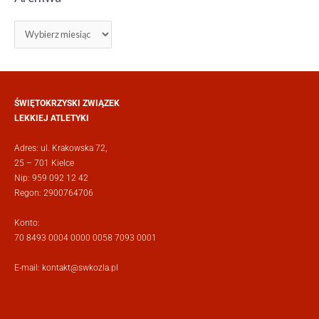
ŚWIĘTOKRZYSKI ZWIĄZEK
LEKKIEJ ATLETYKI
Adres: ul. Krakowska 72,
25 – 701 Kielce
Nip: 959 092 12 42
Regon: 2900764706
Konto:
70 8493 0004 0000 0058 7093 0001
E-mail:
kontakt@swkozla.pl