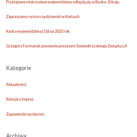
i
Przełajowe mistrzostwa województwa odbędą się w Busku-Zdroju
w
a
Zapraszamy na kurs sędziowski w Kielcach
Kadra województwa U16 na 2025 rok
Grzegorz Furmanek ponownie prezesem Świętokrzyskiego Związku LA
Kategorie
Aktualności
Relacje z imprez
Zapowiedzi wydarzeń
Archiwa