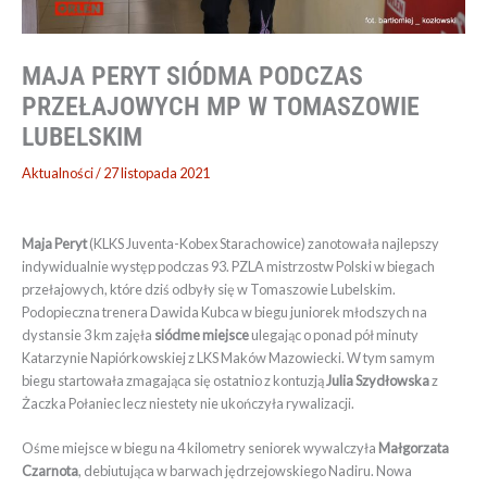
MAJA PERYT SIÓDMA PODCZAS
PRZEŁAJOWYCH MP W TOMASZOWIE
LUBELSKIM
Aktualności
/
27 listopada 2021
Maja Peryt
(KLKS Juventa-Kobex Starachowice) zanotowała najlepszy
indywidualnie występ podczas 93. PZLA mistrzostw Polski w biegach
przełajowych, które dziś odbyły się w Tomaszowie Lubelskim.
Podopieczna trenera Dawida Kubca w biegu juniorek młodszych na
dystansie 3 km zajęła
siódme miejsce
ulegając o ponad pół minuty
Katarzynie Napiórkowskiej z LKS Maków Mazowiecki. W tym samym
biegu startowała zmagająca się ostatnio z kontuzją
Julia Szydłowska
z
Żaczka Połaniec lecz niestety nie ukończyła rywalizacji.
Ośme miejsce w biegu na 4 kilometry seniorek wywalczyła
Małgorzata
Czarnota
, debiutująca w barwach jędrzejowskiego Nadiru. Nowa