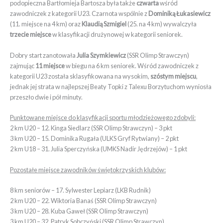
podopieczna Bartłomieja Bartosza była także
czwarta
wśród
zawodniczek z kategorii U23. Czarnota wspólnie z
Dominiką Łukasiewicz
(11. miejsce na 4 km) oraz
Klaudią Szmigiel
(25. na 4 km) wywalczyła
trzecie miejsce
w klasyfikacji drużynowej w kategorii seniorek.
Dobry start zanotowała
Julia Szymkiewicz
(SSR Olimp Strawczyn)
zajmując
11 miejsce
w biegu na 6 km seniorek. Wśród zawodniczek z
kategorii U23 została sklasyfikowana na wysokim,
szóstym miejscu
,
jednak jej strata w najlepszej Beaty Topki z Talexu Borzytuchom wyniosła
przeszło dwie i pół minuty.
Punktowane miejsce do klasyfikacji sportu młodzieżowego zdobyli:
2 km U20 – 12. Kinga Siedlarz (SSR Olimp Strawczyn) – 3 pkt
3 km U20 – 15. Dominika Rugała (ULKS Gryf Rytwiany) – 2 pkt
2 km U18 – 31. Julia Sperczyńska (UMKS Nadir Jędrzejów) – 1 pkt
Pozostałe miejsce zawodników świętokrzyskich klubów:
8 km seniorów – 17. Sylwester Lepiarz (LKB Rudnik)
2 km U20 – 22. Wiktoria Banaś (SSR Olimp Strawczyn)
3 km U20 – 28. Kuba Gaweł (SSR Olimp Strawczyn)
3 km U20 – 32. Patryk Sobczyński (SSR Olimp Strawczyn)