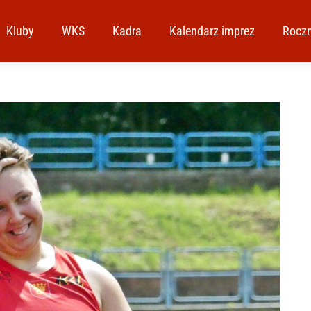
Kluby
WKS
Kadra
Kalendarz imprez
Roczn