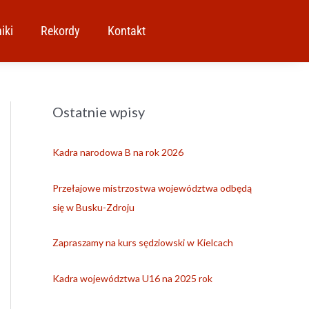
iki
Rekordy
Kontakt
Ostatnie wpisy
A
r
c
Kadra narodowa B na rok 2026
h
i
Przełajowe mistrzostwa województwa odbędą
w
się w Busku-Zdroju
a
Zapraszamy na kurs sędziowski w Kielcach
Kadra województwa U16 na 2025 rok