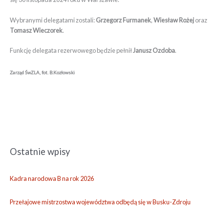
Wybranymi delegatami zostali:
Grzegorz Furmanek
,
Wiesław Rożej
oraz
Tomasz Wieczorek
.
Funkcję delegata rezerwowego będzie pełnił
Janusz Ozdoba
.
Zarząd ŚwZLA, fot. B.Kozłowski
Ostatnie wpisy
A
r
c
Kadra narodowa B na rok 2026
h
i
Przełajowe mistrzostwa województwa odbędą się w Busku-Zdroju
w