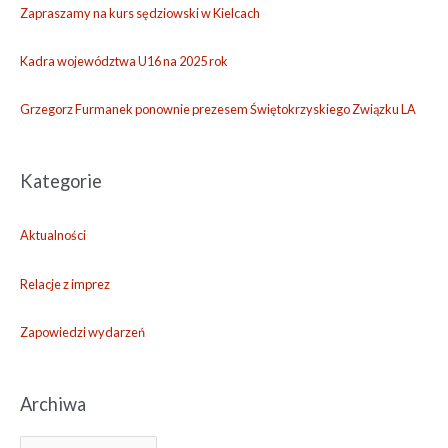
a
Zapraszamy na kurs sędziowski w Kielcach
Kadra województwa U16 na 2025 rok
Grzegorz Furmanek ponownie prezesem Świętokrzyskiego Związku LA
Kategorie
Aktualności
Relacje z imprez
Zapowiedzi wydarzeń
Archiwa